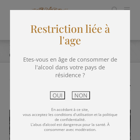
Passer
au
Restriction liée à
contenu
l'age
Primeurs 2017 : Château Biston-Brillette 2017
(88-89) :
Etes-vous en âge de consommer de
l'alcool dans votre pays de
résidence ?
Précédent
Suivant
En accédant à ce site,
Voir
vous acceptez les conditions d'utilisation et la politique
de confidentialité.
L’abus d’alcool est dangereux pour la santé. À
l'image
consommer avec modération.
agrandie