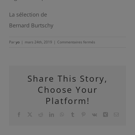
La sélection de
Bernard Burtschy
sur
Par
yo
|
mars 24th, 2019
|
Commentaires fermés
Primeurs
2017
:
Château
Share This Story,
Biston-
Brillette
Choose Your
2017
Platform!
(88-
89)
:
Facebook
X
Reddit
LinkedIn
WhatsApp
Tumblr
Pinterest
Vk
Xing
Email