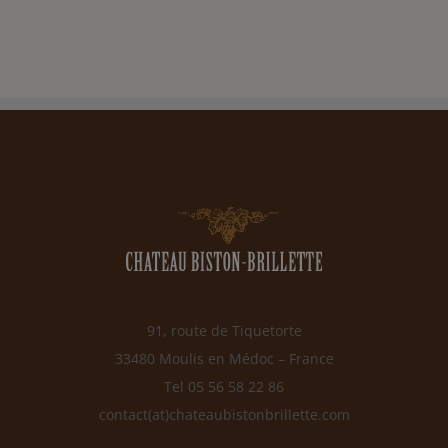
91, route de Tiquetorte
33480 Moulis en Médoc – France
Tel 05 56 58 22 86
contact(at)chateaubistonbrillette.com