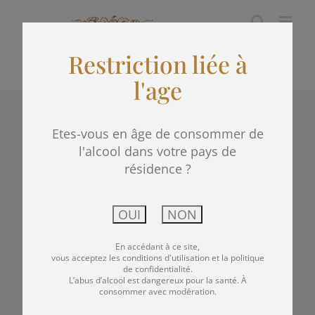
Passer
au
Restriction liée à
contenu
l'age
Etes-vous en âge de consommer de
Château Biston 2012
l'alcool dans votre pays de
résidence ?
En accédant à ce site,
vous acceptez les conditions d'utilisation et la politique
de confidentialité.
L’abus d’alcool est dangereux pour la santé. À
consommer avec modération.