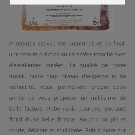
Printemps estival, été automnal, et au final,
une récolte précoce au caractère tranché avec
d’excellentes cuvées. La qualité de notre
travail, notre haut niveau d’exigence et de
technicité, nous permettent encore cette
année de vous proposer un millésime de
belle facture. Robe rubis pourpre. Bouquet
floral d’une belle finesse. Bouche souple et
ronde, délicate et équilibrée. Prêt à boire sur