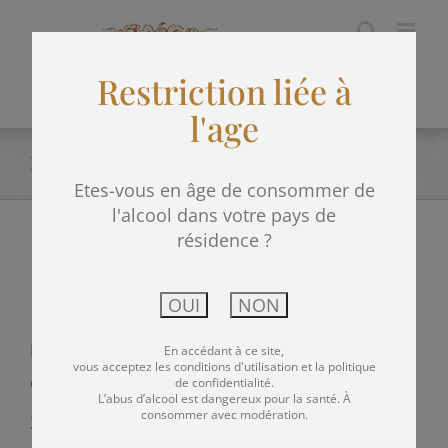
Passer
au
Restriction liée à
contenu
l'age
Informations légales
Etes-vous en âge de consommer de
l'alcool dans votre pays de
résidence ?
Siège Social
EARL CHATEAU BISTON BRILLETTE
En accédant à ce site,
vous acceptez les conditions d'utilisation et la politique
de confidentialité.
91 route de Tiquetorte
L’abus d’alcool est dangereux pour la santé. À
consommer avec modération.
33480 MOULIS EN MEDOC – FRANCE