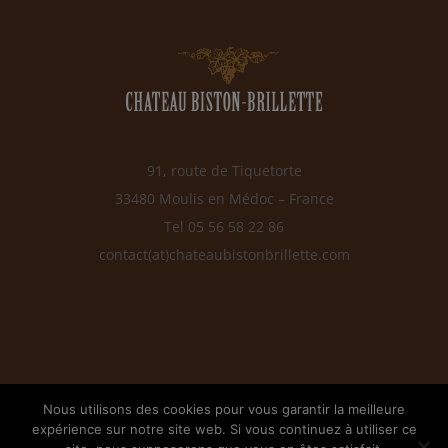
91, route de Tiquetorte
33480 Moulis en Médoc – France
Tel 05 56 58 22 86
contact(at)chateaubistonbrillette.com
Nous utilisons des cookies pour vous garantir la meilleure
expérience sur notre site web. Si vous continuez à utiliser ce
Copyright 2020-21 Chateau Biston Brillette | All Rights Reserved |